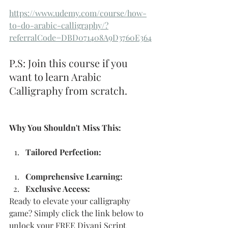
https://www.udemy.com/course/how-
to-do-arabic-calligraphy/?
referralCode=DBD071408A9D3760E364
P.S: Join this course if you 
want to learn Arabic 
Calligraphy from scratch.
Why You Shouldn't Miss This:
Tailored Perfection:
Comprehensive Learning:
Exclusive Access:
Ready to elevate your calligraphy 
game? Simply click the link below to 
unlock your FREE Divani Script 