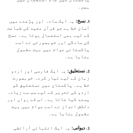
ہیں۔
1. نسخ:
 یہ ایک سادہ اور پڑھنے میں 
آسان خط ہے جو قرآن مجید کی طباعت 
کے لیے بھی استعمال ہوتا ہے۔ نسخ 
کی سادگی اور خوبصورتی نے اسے 
پاکستانی عوام میں بہت مقبول 
بنایا ہے۔
2. نستعلیق:
 یہ ایک فارسی اور اردو 
زبان کے لیے تیار کردہ خوبصورت 
خط ہے۔ پاکستان میں نستعلیق کو 
اردو کی تحریر کے لیے سب سے زیادہ 
پسند کیا جاتا ہے۔ اس کے رواں اور 
دلکش انداز نے اسے عوام میں بہت 
مقبول بنایا ہے۔
3. دیوانی:
 یہ ایک انتہائی آرائشی 