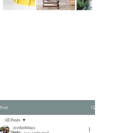
Post
All Posts
ayeshashfaq13
All Posts
Feb 2, 2024
3 min read