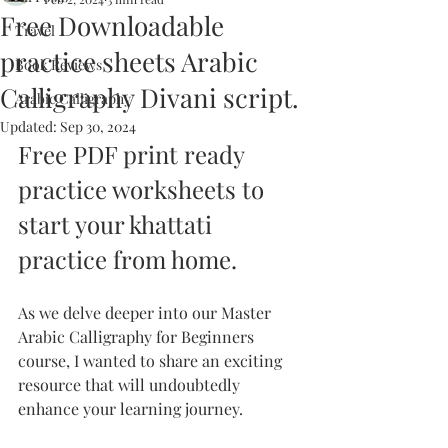
Free Downloadable
Travel
practice sheets Arabic
Book Reviews
Calligraphy Divani script.
Arabic Calligraphy
Updated:
Sep 30, 2024
Free PDF print ready 
practice worksheets to 
start your khattati 
practice from home.
As we delve deeper into our Master 
Arabic Calligraphy for Beginners 
course, I wanted to share an exciting 
resource that will undoubtedly 
enhance your learning journey.