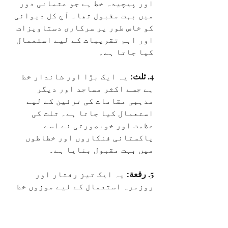
اور پیچیدہ خط ہے جو عثمانی دور 
میں بہت مقبول تھا۔ آج کل دیوانی 
کو خاص طور پر سرکاری دستاویزات 
اور اہم تقریبات کے لیے استعمال 
کیا جاتا ہے۔
4. ثلث:
 یہ ایک بڑا اور شاندار خط 
ہے جسے اکثر مساجد اور دیگر 
مذہبی مقامات کی تزئین کے لیے 
استعمال کیا جاتا ہے۔ ثلث کی 
عظمت اور خوبصورتی نے اسے 
پاکستانی فنکاروں اور خطاطوں 
میں بہت مقبول بنایا ہے۔
5. رقعة:
 یہ ایک تیز رفتار اور 
روزمرہ استعمال کے لیے موزوں خط 
ہے۔ رقعة کی سادگی اور پڑھنے میں 
آسانی نے اسے پاکستانی عوام میں 
بہت مقبول بنایا ہے۔