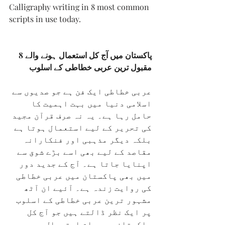
Calligraphy writing in 8 most common 
scripts in use today.
پاکستان میں آج کل استعمال ہونے والے 8 
مقبول ترین عربی خطاطی کے اسلوب
عربی خطاطی ایک فن ہے جو صدیوں سے 
اسلامی دنیا میں بہت اہمیت کا 
حامل رہا ہے۔ یہ نہ صرف قرآن مجید 
کی تحریر کے لیے استعمال ہوتا ہے 
بلکہ دیگر مذہبی اور فنکارانہ 
مقاصد کے لیے بھی اسے بڑے شوق سے 
اپنایا جاتا ہے۔ آج کے جدید دور 
میں بھی پاکستان میں عربی خطاطی 
کی روایت زندہ ہے۔ آئیے ان آٹھ 
مشہور ترین عربی خطاطی کے اسلوب 
پر ایک نظر ڈالتے ہیں جو آج کل 
پاکستان میں عام استعمال میں 